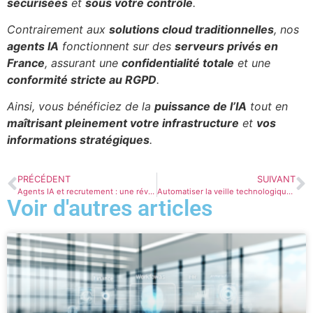
sécurisées
et
sous votre contrôle
.
Contrairement aux
solutions cloud traditionnelles
, nos
agents IA
fonctionnent sur des
serveurs privés en
France
, assurant une
confidentialité totale
et une
conformité stricte au RGPD
.
Ainsi, vous bénéficiez de la
puissance de l’IA
tout en
maîtrisant pleinement votre infrastructure
et
vos
informations stratégiques
.
PRÉCÉDENT
SUIVANT
Agents IA et recrutement : une révolution incontournable
Automatiser la veille technologique avec des agents IA
Voir d'autres articles