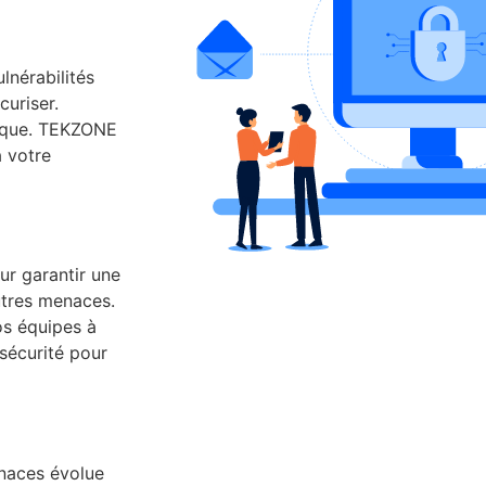
ulnérabilités
curiser.
nique. TEKZONE
à votre
ur garantir une
utres menaces.
s équipes à
sécurité pour
naces évolue