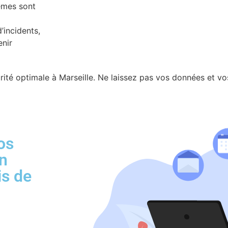
èmes sont
’incidents,
enir
ité optimale à Marseille. Ne laissez pas vos données et vo
os
en
is de