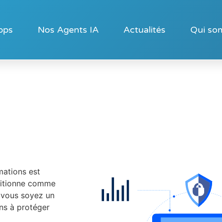
pps
Nos Agents IA
Actualités
Qui so
mations est
itionne comme
e vous soyez un
ons à protéger